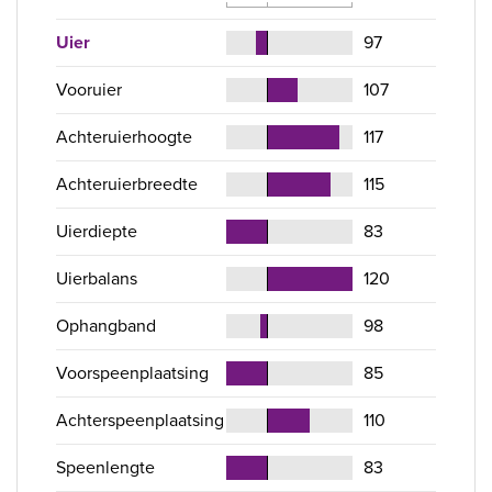
Uier
97
Vooruier
107
Achteruierhoogte
117
Achteruierbreedte
115
Uierdiepte
83
Uierbalans
120
Ophangband
98
Voorspeenplaatsing
85
Achterspeenplaatsing
110
Speenlengte
83