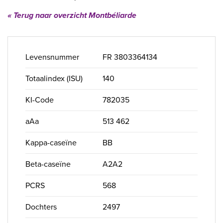
« Terug naar overzicht Montbéliarde
Levensnummer
FR 3803364134
Totaalindex (ISU)
140
KI-Code
782035
aAa
513 462
Kappa-caseïne
BB
Beta-caseïne
A2A2
PCRS
568
Dochters
2497