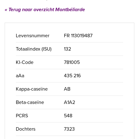
« Terug naar overzicht Montbéliarde
Levensnummer
FR 113019487
Totaalindex (ISU)
132
KI-Code
781005
aAa
435 216
Kappa-caseïne
AB
Beta-caseïne
A1A2
PCRS
548
Dochters
7323