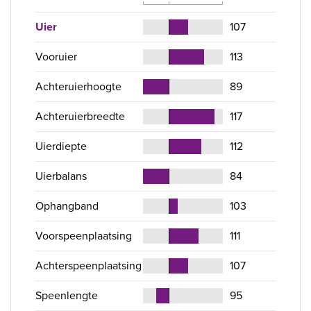
Uier
107
Vooruier
113
Achteruierhoogte
89
Achteruierbreedte
117
Uierdiepte
112
Uierbalans
84
Ophangband
103
Voorspeenplaatsing
111
Achterspeenplaatsing
107
Speenlengte
95