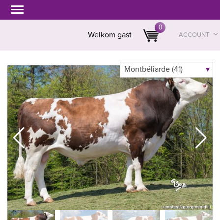
0
Welkom gast
ACCOUNT
Montbéliarde (41)