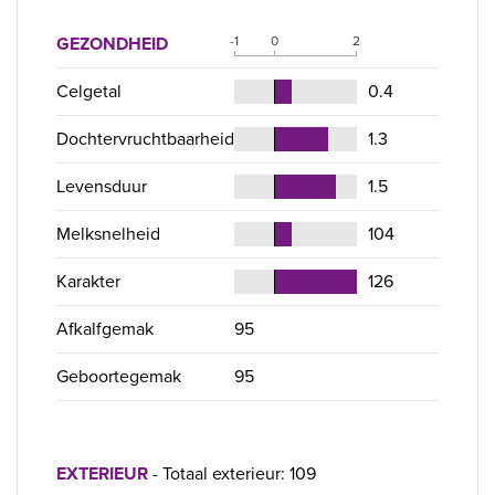
GEZONDHEID
-1
0
2
Celgetal
0.4
Dochtervruchtbaarheid
1.3
Levensduur
1.5
Melksnelheid
104
Karakter
126
Afkalfgemak
95
Geboortegemak
95
EXTERIEUR
- Totaal exterieur: 109